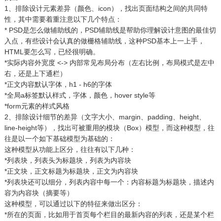
1、排除设计元素差异（颜色、icon），找出页面结构之间的共同特
性，其中需要着重注意以下几个特点：
* PSD是怎么做辅助线的，PSD辅助线是帮助你理解设计意图的最佳切
入点，有些设计会认真的做栅格辅助线，这种PSD基本上一上手，
HTML要怎么写，已经很明确。
*实际内容外宽度 <-> 内部常见布局分布（左右比例，布局模式是左中
右，还是上下通栏）
*正文内容默认字体，h1 - h6的字体
*全局a标签默认样式，字体，颜色，hover style等
*form元素的样式风格
2、排除设计细节的差异（文字大小、margin、padding、height、
line-height等），找出可被重用的模块（Box）模型，而这种模型，往
往是以一个如下基础模型为基础的：
这种模型从功能上区分，往往有以下几种：
*列表块，列表头为标题块，列表为内容块
*正文块，正文标题为标题块，正文为内容块
*列表块还可以细分，列表内容中每一个：内容标题为标题块，描述内
容为内容块（摘要等）
这种模型，可以通过以下的特征来做出区分：
*所在的页面，比如用于首页每个栏目的最新内容的列表，还是某个栏