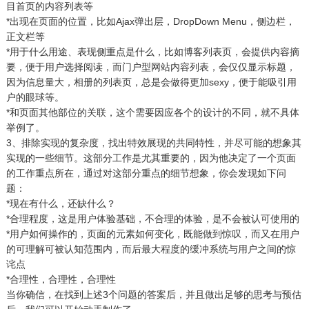
目首页的内容列表等
*出现在页面的位置，比如Ajax弹出层，DropDown Menu，侧边栏，
正文栏等
*用于什么用途、表现侧重点是什么，比如博客列表页，会提供内容摘
要，便于用户选择阅读，而门户型网站内容列表，会仅仅显示标题，
因为信息量大，相册的列表页，总是会做得更加sexy，便于能吸引用
户的眼球等。
*和页面其他部位的关联，这个需要因应各个的设计的不同，就不具体
举例了。
3、排除实现的复杂度，找出特效展现的共同特性，并尽可能的想象其
实现的一些细节。这部分工作是尤其重要的，因为他决定了一个页面
的工作重点所在，通过对这部分重点的细节想象，你会发现如下问
题：
*现在有什么，还缺什么？
*合理程度，这是用户体验基础，不合理的体验，是不会被认可使用的
*用户如何操作的，页面的元素如何变化，既能做到惊叹，而又在用户
的可理解可被认知范围内，而后最大程度的缓冲系统与用户之间的惊
诧点
*合理性，合理性，合理性
当你确信，在找到上述3个问题的答案后，并且做出足够的思考与预估