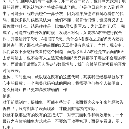
3、每个页面即兴的写一堆脚本，东一块西一块的，也许今天我为了项
目的进度，可以认为这个特效是完成了的。但是他日真的套入到程序
中，可能会让程序员碰个一鼻子灰，因为程序员也许有耐心看你的代
码，但我多数时候愿意认为，他们不懂，就算他们懂，也没有义务去
帮你做些什么。结果往往是，比如A君负责写JS，为此工作了3天，完
成了，可是在程序开发的时候，发现不对劲，又要求A君来进行配合工
作，开发进行了5天，A君陪了5天。为什么A君要在之后的5天内还要
继续参与呢？那么就是他前面的3天工作没有完成了。当然，现实中，
我们多数不会这样去看待这个问题，而是尽量让A君还是在后面的5天
去参与进去，也不会有人去追究他前面3天究竟都做了哪些不合理的事
情。而后由于后面5天人员参与数量增加，我们会希望压缩项目的开发
时间云云。
重构，即时重构，就以现在既有的这些代码，其实我已经很早就放下
心中的目标：一个完美代码构成的网站，我需要他们每个人都明白，
怎么样能让自己更加高效准确的工作。
抽象
对于前端制作，提抽象，可能有些过分，然而我这么多年来的经验告
诉自己，只有剥离了表面现象，才能洞察需求的实际。
我就不谈那些有的没有的空把式了，对于页面制作和特效定制，一个
最行之有效的抽象方式就是：不要急于动手实现，而是多看设计图，
找出：