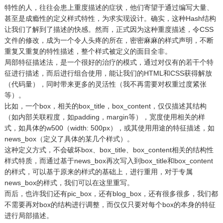
特性的人，往往会患上重度描述的症状，他们寄望于通过编写大量、
甚至是成瘾性的定义样式特性，为求实现设计。确实，这种Hash结构
让我们了解到了描述的快感。然而，正式因为这种重度描述，令CSS
文件的修改，成为一个令人头疼的所在，密密麻麻的样式声明，不断
重复又重复的特性描述，整个样式被定义的面目全非。
局部特征描述法，是一个很好的治疗的模式，通过对仅有的若干个特
征进行描述，而后进行组合使用，能让我们的HTML和CSS获得解放
（代码量），同时带来更多的灵活性（我不再需要对权重过度紧张
等）。
比如，一个box，相关的box_title，box_content，仅仅描述其结构
（如内部关联程度，如padding，margin等），宽度使用相关的样
式，如具体的w500（width: 500px），或其使用用途的特征描述，如
news_box（定义了具体的某几个样式）。
这种定义方式，不会破坏box、box_title、box_content相关的结构性
样式特质，而通过基于news_box再次写入到box_title和box_content
的样式，可以基于原来的样式的基础上，进行重用，对于专属
news_box的样式，我们可以在这里重写。
而后，也许我们还有pic_box，还有blog_box，还有很多很多，我们都
不需要再对box的结构进行调整，而仅仅只要对每个box的本身的特征
进行局部描述。