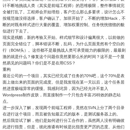
计不断地挑战人类（其实是前端工程师）的思维极限，整件事情就完
全被打乱了。工程师会开始埋怨，客户怎么那么多要求，设计怎么不
按规范做没得选择，客户确认了。加班开始了，不断的增加Hack，不
断的对既有样式进行大量的覆盖、增加权重控制。任务恍恍惚惚的貌
似进行下去了。
现实是残酷，新的考验又开始。样式细节和设计偏离很大，以前做的
页面完全错位了，脚本错误不断，乱码，为什么页面竟然有个空白的
行（BOM头）。这些都不是最挑战人类可承受能力的极限的，最最刺
激的就是什么？修复这个问题你竟然要那么长的时间？这不是一个显
然易见的问题吗？你们是不是在用CSS？
重构
最近公司的一个项目，其实已经完成了任务的70%吧，这个70%是表
面上做出来的页面的完成度。但是我发现在某一天以后，这个任务居
然进度极端异常的缓慢。我感到诧异，因为已经允许不套入
Wordpress制作皮肤，而直接制作一个只包含丰富JS特效的静态站
点。
进一步深入了解，发现两个前端工程师，竟然在SVN上分了两个目录
在进行这个项目，而且被告知最正式的版本，是测试服务器上的。
然后我尝试了解，他们是如何进行分工合作的，虽然两人没有明确彼
此进行指责，但是，彼此推诿有时候是比指责更严厉的态度。从他们