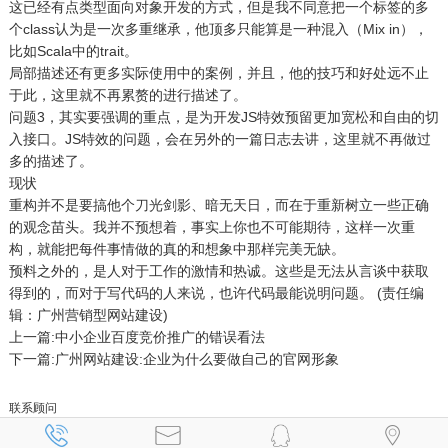
这已经有点类型面向对象开发的方式，但是我不同意把一个标签的多
个class认为是一次多重继承，他顶多只能算是一种混入（Mix in），
比如Scala中的trait。
局部描述还有更多实际使用中的案例，并且，他的技巧和好处远不止
于此，这里就不再累赘的进行描述了。
问题3，其实要强调的重点，是为开发JS特效预留更加宽松和自由的切
入接口。JS特效的问题，会在另外的一篇日志去讲，这里就不再做过
多的描述了。
现状
重构并不是要搞他个刀光剑影、暗无天日，而在于重新树立一些正确
的观念苗头。我并不预想着，事实上你也不可能期待，这样一次重
构，就能把每件事情做的真的和想象中那样完美无缺。
预料之外的，是人对于工作的激情和热诚。这些是无法从言谈中获取
得到的，而对于写代码的人来说，也许代码最能说明问题。 (责任编
辑：
广州营销型网站建设
)
上一篇:中小企业百度竞价推广的错误看法
下一篇:广州网站建设:企业为什么要做自己的官网形象
联系顾问