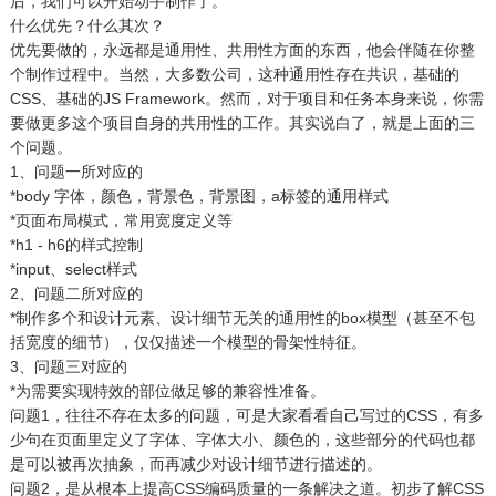
后，我们可以开始动手制作了。
什么优先？什么其次？
优先要做的，永远都是通用性、共用性方面的东西，他会伴随在你整
个制作过程中。当然，大多数公司，这种通用性存在共识，基础的
CSS、基础的JS Framework。然而，对于项目和任务本身来说，你需
要做更多这个项目自身的共用性的工作。其实说白了，就是上面的三
个问题。
1、问题一所对应的
*body 字体，颜色，背景色，背景图，a标签的通用样式
*页面布局模式，常用宽度定义等
*h1 - h6的样式控制
*input、select样式
2、问题二所对应的
*制作多个和设计元素、设计细节无关的通用性的box模型（甚至不包
括宽度的细节），仅仅描述一个模型的骨架性特征。
3、问题三对应的
*为需要实现特效的部位做足够的兼容性准备。
问题1，往往不存在太多的问题，可是大家看看自己写过的CSS，有多
少句在页面里定义了字体、字体大小、颜色的，这些部分的代码也都
是可以被再次抽象，而再减少对设计细节进行描述的。
问题2，是从根本上提高CSS编码质量的一条解决之道。初步了解CSS