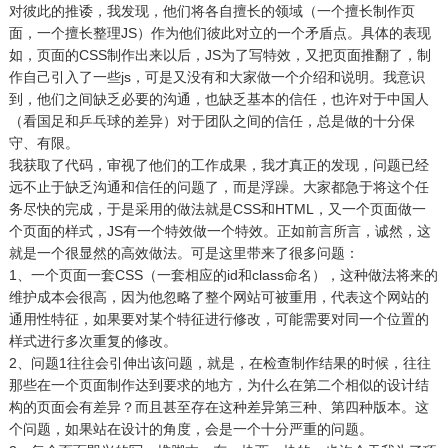
对彼此的推诿，我发现，他们将各自擅长的领域（一个擅长制作页
面，一个擅长整理JS）作为他们彼此对立的一个矛盾点。具体的表现
如，页面的CSS制作出来以后，JS为了写特效，又把页面推翻了，制
作自己引入了一些js，可是又没有和大家做一个介绍和说明。我意识
到，他们之间缺乏必要的沟通，也缺乏基本的信任，也许对于中国人
（看国足和乒乓球的差异）对于团队之间的信任，总是做的十分保
守、有限。
我获取了代码，审视了他们的工作成果，我才真正的发现，问题已经
远不止于缺乏沟通和信任的问题了，而是浮躁。大家都急于将这个任
务尽快的完成，于是采用的做法就是CSS和HTML，又一个页面做一
个页面的样式，JS有一个特效做一个特效。正如前言所言，诚然，这
就是一个很显然的高效做法。可是这里带来了很多问题：
1、一个页面一套CSS（一套相应的id和class命名），这种做法将来的
维护成本会很高，因为他忽略了整个网站可被重用，代表这个网站的
通用性特征，如果要对某个特征进行修改，可能需要对同一个位置的
样式进行多次重复的修改。
2、问题1往往会引伸出该问题，就是，在检查制作结果的时候，往往
那些在一个页面制作达到要求的地方，为什么在第二个相似的设计结
构的页面会有差异？而且甚至存在这种差异第三种、第四种版本。这
个问题，如果站在设计的角度，会是一个十分严重的问题。