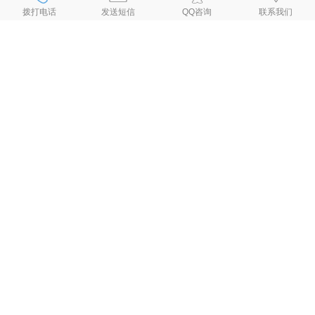
拨打电话
发送短信
QQ咨询
联系我们