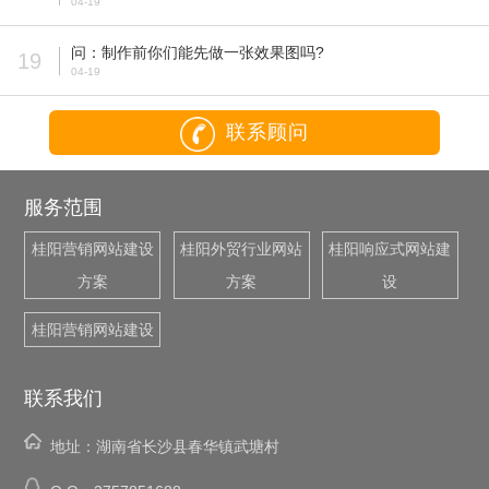
04-19
问：制作前你们能先做一张效果图吗?
19
04-19
联系顾问
服务范围
桂阳营销网站建设
桂阳外贸行业网站
桂阳响应式网站建
方案
方案
设
桂阳营销网站建设
联系我们
地址：
湖南省长沙县春华镇武塘村