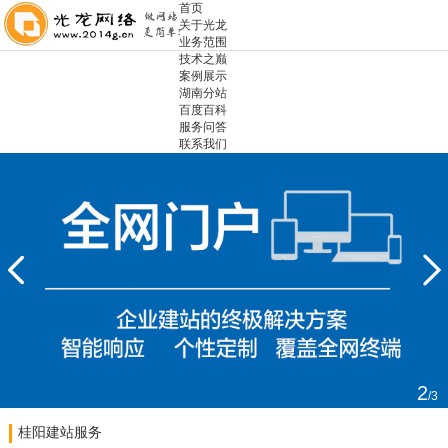
首页
关于光龙
业务范围
技术之巅
案例展示
湖南分站
百度百科
服务问答
联系我们
2
/3
桂阳建站服务